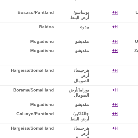
U
H+
بوساسو‎/
Bosaso/Puntland
أرض البنط
H+
بيدوة
Baidoa
U
H+
مقديشو
Mogadishu
Z
H+
مقديشو
Mogadishu
H+
هرجيسا/
Hargeisa/Somaliland
أرض
الصومال
H+
بوراما/أرض
Borama/Somaliland
الصومال
H+
مقديشو
Mogadishu
H+
جالكاكيو/
Galkayo/Puntland
أرض البنط
H+
هرجيسا/
Hargeisa/Somaliland
أرض