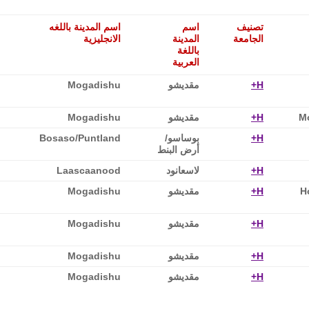
تصنيف
اسم
اسم المدينة باللغه
الجامعة
المدينة
الانجليزية
باللغة
العربية
H+
مقديشو
Mogadishu
Mo
H+
مقديشو‎
Mogadishu
H+
بوساسو‎/
Bosaso/Puntland
أرض البنط
H+
لاسعانود
Laascaanood
H
H+
مقديشو
Mogadishu
H+
مقديشو
Mogadishu
H+
مقديشو
Mogadishu
H+
مقديشو
Mogadishu