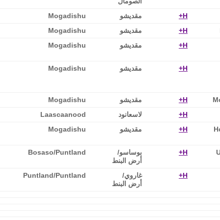
الصومال
H+
مقديشو
Mogadishu
H+
مقديشو
Mogadishu
H+
مقديشو
Mogadishu
H+
مقديشو
Mogadishu
Mo
H+
مقديشو
Mogadishu
H+
لاسعانود
Laascaanood
H
H+
مقديشو
Mogadishu
U
H+
بوساسو‎/
Bosaso/Puntland
أرض البنط
H+
غاروي‎/
Puntland/Puntland
أرض البنط